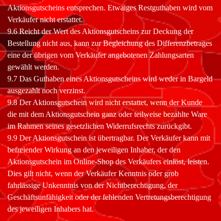
Aktionsgutscheins entsprechen. Etwaiges Restguthaben wird vom
Verkäufer nicht erstattet.
9.6 Reicht der Wert des Aktionsgutscheins zur Deckung der
Bestellung nicht aus, kann zur Begleichung des Differenzbetrages
eine der übrigen vom Verkäufer angebotenen Zahlungsarten
gewählt werden.
9.7 Das Guthaben eines Aktionsgutscheins wird weder in Bargeld
ausgezahlt noch verzinst.
9.8 Der Aktionsgutschein wird nicht erstattet, wenn der Kunde
die mit dem Aktionsgutschein ganz oder teilweise bezahlte Ware
im Rahmen seines gesetzlichen Widerrufsrechts zurückgibt.
9.9 Der Aktionsgutschein ist übertragbar. Der Verkäufer kann mit
befreiender Wirkung an den jeweiligen Inhaber, der den
Aktionsgutschein im Online-Shop des Verkäufers einlöst, leisten.
Dies gilt nicht, wenn der Verkäufer Kenntnis oder grob
fahrlässige Unkenntnis von der Nichtberechtigung, der
Geschäftsunfähigkeit oder der fehlenden Vertretungsberechtigung
des jeweiligen Inhabers hat.