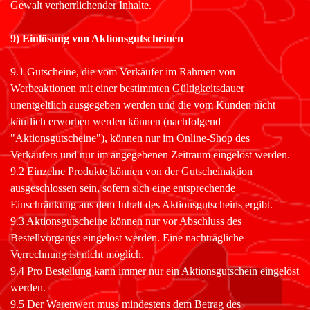
Gewalt verherrlichender Inhalte.
9) Einlösung von Aktionsgutscheinen
9.1 Gutscheine, die vom Verkäufer im Rahmen von
Werbeaktionen mit einer bestimmten Gültigkeitsdauer
unentgeltlich ausgegeben werden und die vom Kunden nicht
käuflich erworben werden können (nachfolgend
"Aktionsgutscheine"), können nur im Online-Shop des
Verkäufers und nur im angegebenen Zeitraum eingelöst werden.
9.2 Einzelne Produkte können von der Gutscheinaktion
ausgeschlossen sein, sofern sich eine entsprechende
Einschränkung aus dem Inhalt des Aktionsgutscheins ergibt.
9.3 Aktionsgutscheine können nur vor Abschluss des
Bestellvorgangs eingelöst werden. Eine nachträgliche
Verrechnung ist nicht möglich.
9.4 Pro Bestellung kann immer nur ein Aktionsgutschein eingelöst
werden.
9.5 Der Warenwert muss mindestens dem Betrag des