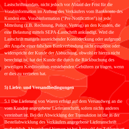
Lastschriftmandats, nicht jedoch vor Ablauf der Frist für die
Vorabinformation im Auftrag des Verkäufers vom Bankkonto des
Kunden ein. Vorabinformation ("Pre-Notification") ist jede
Mitteilung (z.B. Rechnung, Police, Vertrag) an den Kunden, die
eine Belastung mittels SEPA-Lastschrift ankündigt. Wird die
Lastschrift mangels ausreichender Kontodeckung oder aufgrund
der Angabe einer falschen Bankverbindung nicht eingelöst oder
widerspricht der Kunde der Abbuchung, obwohl er hierzu nicht
berechtigt ist, hat der Kunde die durch die Rückbuchung des
jeweiligen Kreditinstituts entstehenden Gebühren zu tragen, wenn
er dies zu vertreten hat.
5) Liefer- und Versandbedingungen
5.1 Die Lieferung von Waren erfolgt auf dem Versandweg an die
vom Kunden angegebene Lieferanschrift, sofern nichts anderes
vereinbart ist. Bei der Abwicklung der Transaktion ist die in der
Bestellabwicklung des Verkäufers angegebene Lieferanschrift
maßgeblich. Abweichend hiervon ist bei Auswahl der Zahlungsart