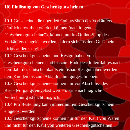
10) Einlösung von Geschenkgutscheinen
10.1 Gutscheine, die über den Online-Shop des Verkäufers
käuflich erworben werden können (nachfolgend
"Geschenkgutscheine"), können nur im Online-Shop des
Verkäufers eingelöst werden, sofern sich aus dem Gutschein
nichts anderes ergibt.
10.2 Geschenkgutscheine und Restguthaben von
Geschenkgutscheinen sind bis zum Ende des dritten Jahres nach
dem Jahr des Gutscheinkaufs einlösbar. Restguthaben werden
dem Kunden bis zum Ablaufdatum gutgeschrieben.
10.3 Geschenkgutscheine können nur vor Abschluss des
Bestellvorgangs eingelöst werden. Eine nachträgliche
Verrechnung ist nicht möglich.
10.4 Pro Bestellung kann immer nur ein Geschenkgutschein
eingelöst werden.
10.5 Geschenkgutscheine können nur für den Kauf von Waren
und nicht für den Kauf von weiteren Geschenkgutscheinen