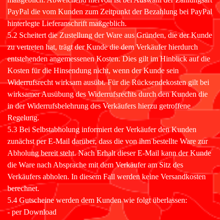
PayPal die vom Kunden zum Zeitpunkt der Bezahlung bei PayPal
hinterlegte Lieferanschrift maßgeblich.
5.2 Scheitert die Zustellung der Ware aus Gründen, die der Kunde
zu vertreten hat, trägt der Kunde die dem Verkäufer hierdurch
entstehenden angemessenen Kosten. Dies gilt im Hinblick auf die
Kosten für die Hinsendung nicht, wenn der Kunde sein
Widerrufsrecht wirksam ausübt. Für die Rücksendekosten gilt bei
wirksamer Ausübung des Widerrufsrechts durch den Kunden die
in der Widerrufsbelehrung des Verkäufers hierzu getroffene
Regelung.
5.3 Bei Selbstabholung informiert der Verkäufer den Kunden
zunächst per E-Mail darüber, dass die von ihm bestellte Ware zur
Abholung bereit steht. Nach Erhalt dieser E-Mail kann der Kunde
die Ware nach Absprache mit dem Verkäufer am Sitz des
Verkäufers abholen. In diesem Fall werden keine Versandkosten
berechnet.
5.4 Gutscheine werden dem Kunden wie folgt überlassen:
- per Download