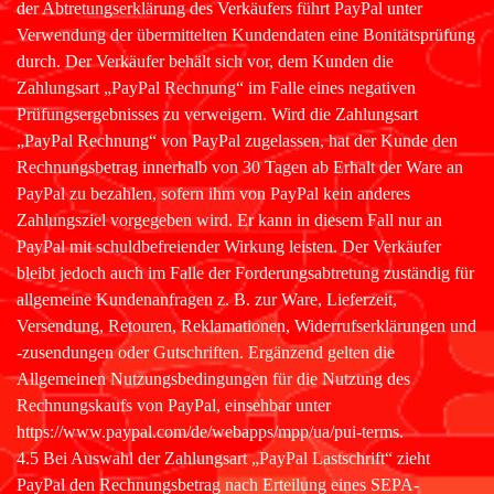
der Abtretungserklärung des Verkäufers führt PayPal unter
Verwendung der übermittelten Kundendaten eine Bonitätsprüfung
durch. Der Verkäufer behält sich vor, dem Kunden die
Zahlungsart „PayPal Rechnung“ im Falle eines negativen
Prüfungsergebnisses zu verweigern. Wird die Zahlungsart
„PayPal Rechnung“ von PayPal zugelassen, hat der Kunde den
Rechnungsbetrag innerhalb von 30 Tagen ab Erhalt der Ware an
PayPal zu bezahlen, sofern ihm von PayPal kein anderes
Zahlungsziel vorgegeben wird. Er kann in diesem Fall nur an
PayPal mit schuldbefreiender Wirkung leisten. Der Verkäufer
bleibt jedoch auch im Falle der Forderungsabtretung zuständig für
allgemeine Kundenanfragen z. B. zur Ware, Lieferzeit,
Versendung, Retouren, Reklamationen, Widerrufserklärungen und
-zusendungen oder Gutschriften. Ergänzend gelten die
Allgemeinen Nutzungsbedingungen für die Nutzung des
Rechnungskaufs von PayPal, einsehbar unter
https://www.paypal.com/de/webapps/mpp/ua/pui-terms.
4.5 Bei Auswahl der Zahlungsart „PayPal Lastschrift“ zieht
PayPal den Rechnungsbetrag nach Erteilung eines SEPA-