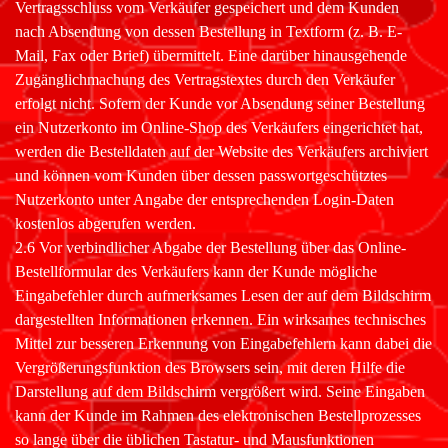
Vertragsschluss vom Verkäufer gespeichert und dem Kunden
nach Absendung von dessen Bestellung in Textform (z. B. E-
Mail, Fax oder Brief) übermittelt. Eine darüber hinausgehende
Zugänglichmachung des Vertragstextes durch den Verkäufer
erfolgt nicht. Sofern der Kunde vor Absendung seiner Bestellung
ein Nutzerkonto im Online-Shop des Verkäufers eingerichtet hat,
werden die Bestelldaten auf der Website des Verkäufers archiviert
und können vom Kunden über dessen passwortgeschütztes
Nutzerkonto unter Angabe der entsprechenden Login-Daten
kostenlos abgerufen werden.
2.6 Vor verbindlicher Abgabe der Bestellung über das Online-
Bestellformular des Verkäufers kann der Kunde mögliche
Eingabefehler durch aufmerksames Lesen der auf dem Bildschirm
dargestellten Informationen erkennen. Ein wirksames technisches
Mittel zur besseren Erkennung von Eingabefehlern kann dabei die
Vergrößerungsfunktion des Browsers sein, mit deren Hilfe die
Darstellung auf dem Bildschirm vergrößert wird. Seine Eingaben
kann der Kunde im Rahmen des elektronischen Bestellprozesses
so lange über die üblichen Tastatur- und Mausfunktionen