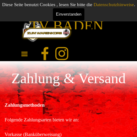
Direkt zum Seiteninhalt
UNSER
Diese Seite benutzt Cookies , lesen Sie bitte die
Datenschutzhinweise
.
FANSHOP
Einverstanden
0.00 €
TV BADEN
JETZT
Menü überspringen
ZUGREIFEN !
Zahlung & Versand
Zahlungsmethoden
Folgende Zahlungsarten bieten wir an:
Vorkasse (Banküberweisung)